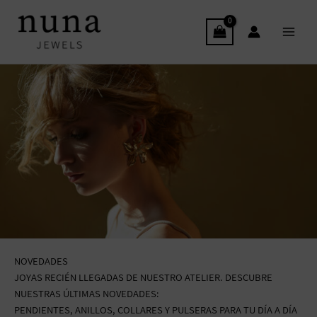
Ir
Main
al
Menu
contenido
NOVEDADES
JOYAS RECIÉN LLEGADAS DE NUESTRO ATELIER. DESCUBRE
NUESTRAS ÚLTIMAS NOVEDADES:
PENDIENTES, ANILLOS, COLLARES Y PULSERAS PARA TU DÍA A DÍA